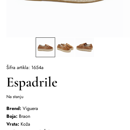
Šifra artikla: 1654a
Espadrile
Na stanju
Brend:
Viguera
Boja:
Braon
Vrsta:
Koža