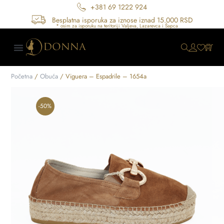
+381 69 1222 924
Besplatna isporuka za iznose iznad 15.000 RSD
Početna
/
Obuća
/ Viguera – Espadrile – 1654a
-50%