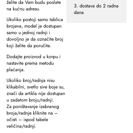
želite da Vam budu poslate
3. dostava do 2 radna
na kućnu adresu.
dana
Ukoliko postoji samo tablica
brojeva, model je dostupan
samo u jednoj radnji i
dovoljno je da označite broj
koji želite da poručite.
Dodajte proizvod u korpu i
nastavite prema metodu
plaćanja.
Ukoliko broj/radnja nisu
klikabilni, svetlo sive boje su,
znači da artikla nije dostupan
u zadatom broju/radnji.
Za poništavanje izabranog
broja/radnje kliknite na –
očisti – ispod tabele
veličina/radnji.