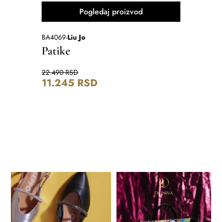
Pogledaj proizvod
BA4069
-
Liu Jo
253896a-1
Patike
Sandal
22.490
RSD
15.890
RS
11.245
RSD
7.945