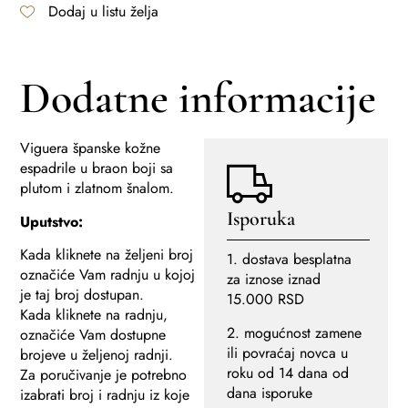
Dodaj u listu želja
Dodatne informacije
Viguera španske kožne
espadrile u braon boji sa
plutom i zlatnom šnalom.
Isporuka
Uputstvo:
Kada kliknete na željeni broj
1. dostava besplatna
označiće Vam radnju u kojoj
za iznose iznad
je taj broj dostupan.
15.000 RSD
Kada kliknete na radnju,
2. mogućnost zamene
označiće Vam dostupne
ili povraćaj novca u
brojeve u željenoj radnji.
roku od 14 dana od
Za poručivanje je potrebno
dana isporuke
izabrati broj i radnju iz koje