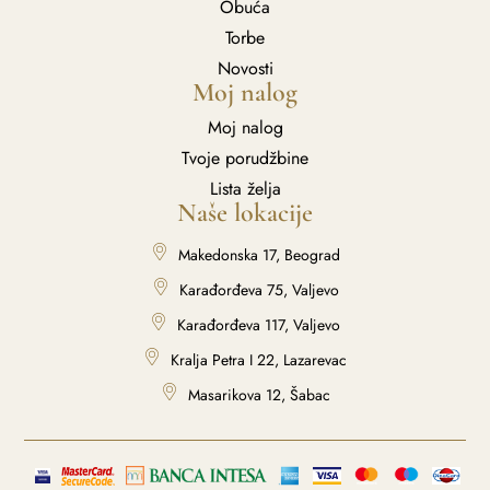
Obuća
Torbe
Novosti
Moj nalog
Moj nalog
Tvoje porudžbine
Lista želja
Naše lokacije
Makedonska 17, Beograd
Karađorđeva 75, Valjevo
Karađorđeva 117, Valjevo
Kralja Petra I 22, Lazarevac
Masarikova 12, Šabac