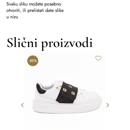
Svaku sliku možete posebno
otvoriti, ili prelistati date slike
u nizu
Slični proizvodi
R
-50%
-50%