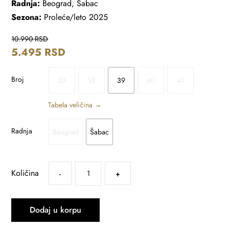
Radnja:
Beograd, Šabac
Sezona:
Proleće/leto 2025
10.990
RSD
5.495
RSD
Broj
37
38
39
40
41
Tabela veličina →
Radnja
Beograd
Šabac
Količina
-
+
Dodaj u korpu