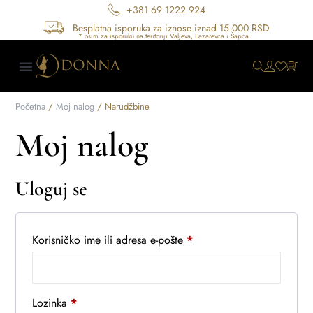
+381 69 1222 924
Besplatna isporuka za iznose iznad 15.000 RSD
Početna
/
Moj nalog
/ Narudžbine
Moj nalog
Uloguj se
Korisničko ime ili adresa e-pošte
*
Lozinka
*