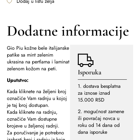
Dodaj u listu želja
Dodatne informacije
Gio Piu kožne bele italijanske
patike sa mint zelenim
ukrasina na pertlama i laminat
zelenom kožom na peti.
Isporuka
Uputstvo:
1. dostava besplatna
Kada kliknete na željeni broj
za iznose iznad
označiće Vam radnju u kojoj
15.000 RSD
je taj broj dostupan.
2. mogućnost zamene
Kada kliknete na radnju,
ili povraćaj novca u
označiće Vam dostupne
roku od 14 dana od
brojeve u željenoj radnji.
dana isporuke
Za poručivanje je potrebno
izabrati broj i radnju iz koje