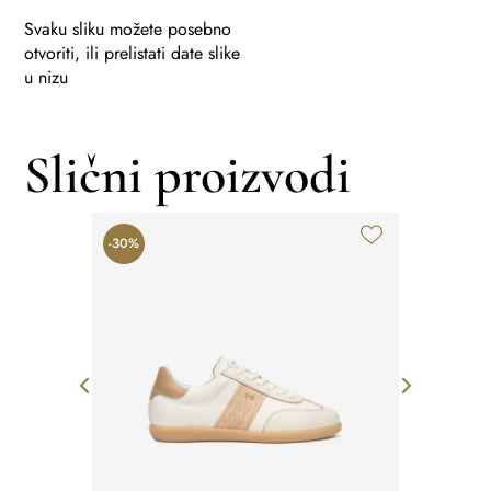
Svaku sliku možete posebno
otvoriti, ili prelistati date slike
u nizu
Slični proizvodi
-30%
-35%