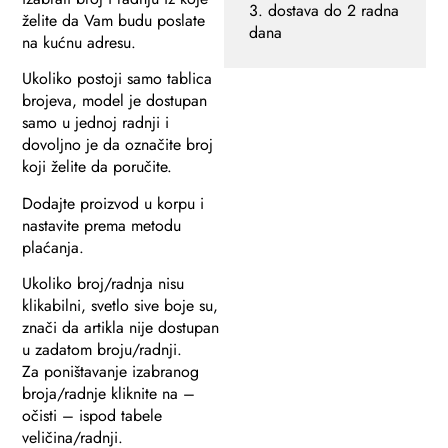
3. dostava do 2 radna
želite da Vam budu poslate
dana
na kućnu adresu.
Ukoliko postoji samo tablica
brojeva, model je dostupan
samo u jednoj radnji i
dovoljno je da označite broj
koji želite da poručite.
Dodajte proizvod u korpu i
nastavite prema metodu
plaćanja.
Ukoliko broj/radnja nisu
klikabilni, svetlo sive boje su,
znači da artikla nije dostupan
u zadatom broju/radnji.
Za poništavanje izabranog
broja/radnje kliknite na –
očisti – ispod tabele
veličina/radnji.