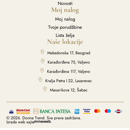
Novosti
Moj nalog
Moj nalog
Tvoje porudžbine
Lista želja
Naše lokacije
Makedonska 17, Beograd
Karađorđeva 75, Valjevo
Karađorđeva 117, Valjevo
Kralja Petra I 22, Lazarevac
Masarikova 12, Šabac
© 2026. Donna Trend. Sva prava zadržana.
Izrada web sajta