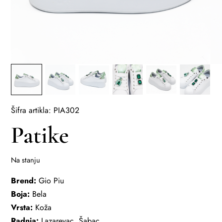
Šifra artikla: PIA302
Patike
Na stanju
Brend:
Gio Piu
Boja:
Bela
Vrsta:
Koža
Radnja:
Lazarevac, Šabac