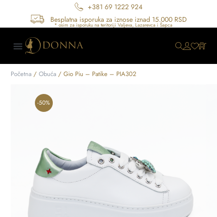
+381 69 1222 924
Besplatna isporuka za iznose iznad 15.000 RSD
Početna
/
Obuća
/ Gio Piu – Patike – PIA302
-50%