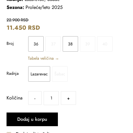
Sezona:
Proleće/leto 2025
22.900
RSD
11.450
RSD
Broj
36
37
38
39
40
Tabela veličina →
Radnja
Lazarevac
Šabac
Količina
-
+
Dodaj u korpu