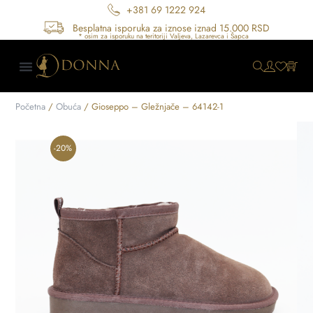
+381 69 1222 924
Besplatna isporuka za iznose iznad 15.000 RSD
Početna
/
Obuća
/ Gioseppo – Gležnjače – 64142-1
-20%