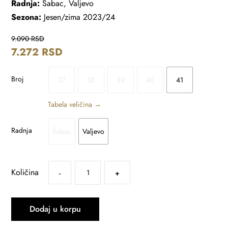
Radnja:
Šabac, Valjevo
Sezona:
Jesen/zima 2023/24
9.090
RSD
7.272
RSD
Broj
37
38
39
40
41
Tabela veličina →
Radnja
Šabac
Valjevo
Količina
-
+
Dodaj u korpu