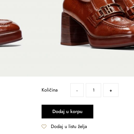
20.190
RSD
16.152
RSD
Broj
36
37
38
39
Tabela veličina →
Radnja
Lazarevac
Šabac
Valjevo
Količina
-
+
Dodaj u korpu
Dodaj u listu želja