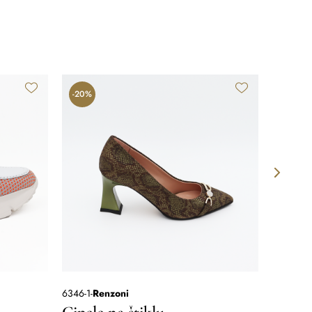
-20%
-50%
6346-1
-
Renzoni
253910-