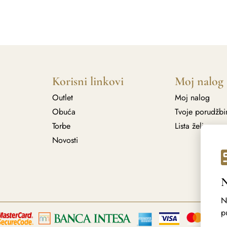
Korisni linkovi
Moj nalog
Outlet
Moj nalog
Obuća
Tvoje porudžbi
Torbe
Lista želja
Novosti
N
p