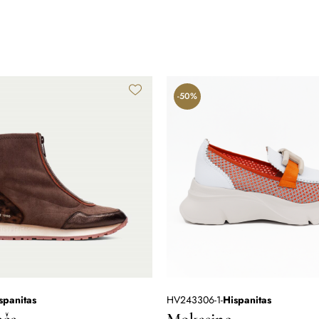
-50%
spanitas
HV243306-1
-
Hispanitas