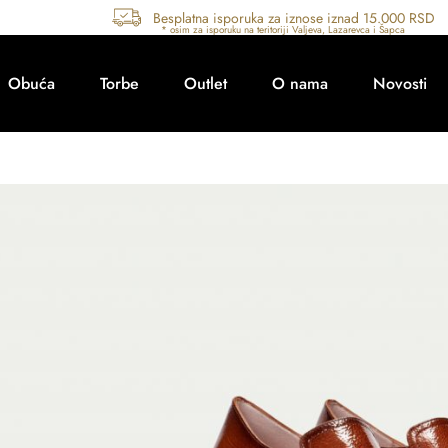
Besplatna isporuka za iznose iznad 15.000 RSD
Obuća
Torbe
Outlet
O nama
Novosti
Šifra artikla: 243657-1
Cipele Na Štikl
Na stanju
Brend:
Hispanitas
Boja:
Braon
Vrsta:
Koža
Radnja:
Lazarevac, Šabac, Valjevo
Sezona:
Jesen/zima 2024/25