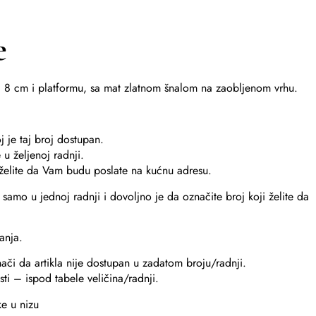
e
 8 cm i platformu, sa mat zlatnom šnalom na zaobljenom vrhu.
j je taj broj dostupan.
u željenoj radnji.
e želite da Vam budu poslate na kućnu adresu.
samo u jednoj radnji i dovoljno je da označite broj koji želite da
anja.
znači da artikla nije dostupan u zadatom broju/radnji.
ti – ispod tabele veličina/radnji.
ke u nizu