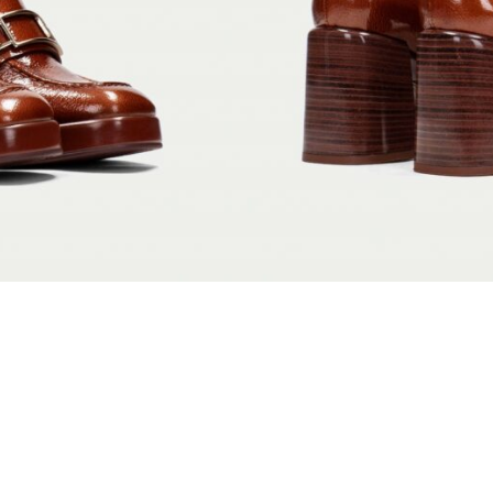
40
41