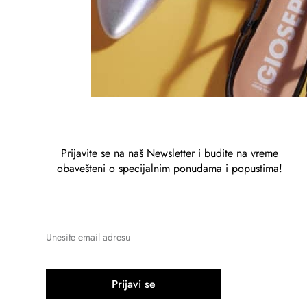
Prijavite se na naš Newsletter i budite na vreme
obavešteni o specijalnim ponudama i popustima!
Prijavi se