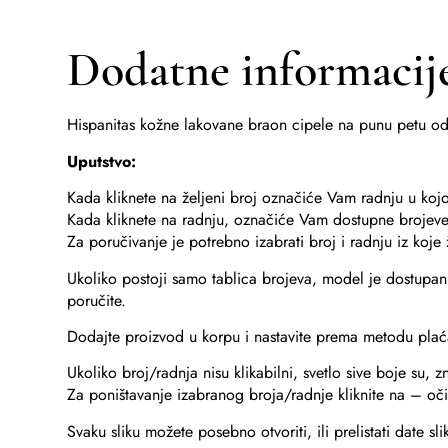
Dodatne informacij
Hispanitas kožne lakovane braon cipele na punu petu od
Uputstvo:
Kada kliknete na željeni broj označiće Vam radnju u kojo
Kada kliknete na radnju, označiće Vam dostupne brojeve 
Za poručivanje je potrebno izabrati broj i radnju iz koj
Ukoliko postoji samo tablica brojeva, model je dostupan 
poručite.
Dodajte proizvod u korpu i nastavite prema metodu plać
Ukoliko broj/radnja nisu klikabilni, svetlo sive boje su, 
Za poništavanje izabranog broja/radnje kliknite na – očis
Svaku sliku možete posebno otvoriti, ili prelistati date sli