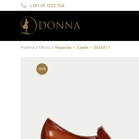
+381 69 1222 924
Početna
/
Obuća
/ Hispanitas – Cipele – 243657-1
-20%