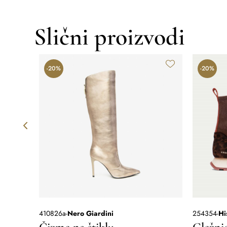
Slični proizvodi
-20%
-20%
410826a
-
Nero Giardini
254354
-
Hi