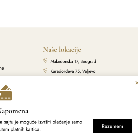
Naše lokacije
Makedonska 17, Beograd
ne
Karađorđeva 75, Valjevo
Karađorđeva 117, Valjevo
Kralja Petra I 22, Lazarevac
Masarikova 12, Šabac
Napomena
a sajtu je moguće izvršiti plaćanje samo
Razumem
utem platnih kartica.