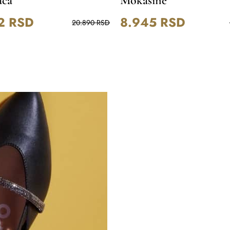
ača
Mokasine
12
RSD
8.945
RSD
20.890
RSD