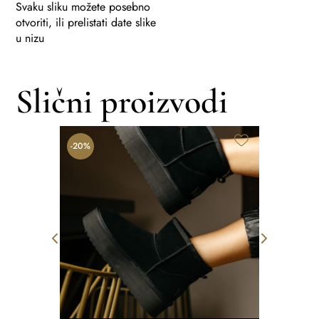
Svaku sliku možete posebno
otvoriti, ili prelistati date slike
u nizu
Slični proizvodi
R
-20%
-20%