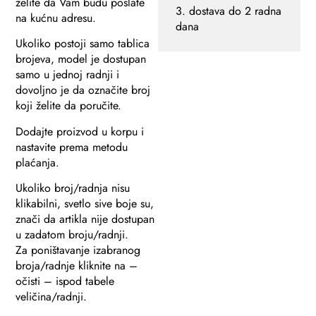
želite da Vam budu poslate
3. dostava do 2 radna
na kućnu adresu.
dana
Ukoliko postoji samo tablica
brojeva, model je dostupan
samo u jednoj radnji i
dovoljno je da označite broj
koji želite da poručite.
Dodajte proizvod u korpu i
nastavite prema metodu
plaćanja.
Ukoliko broj/radnja nisu
klikabilni, svetlo sive boje su,
znači da artikla nije dostupan
u zadatom broju/radnji.
Za poništavanje izabranog
broja/radnje kliknite na –
očisti – ispod tabele
veličina/radnji.