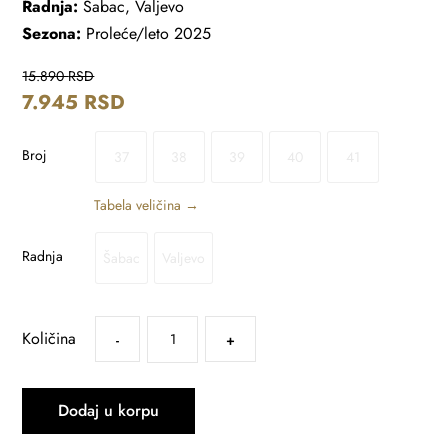
Radnja:
Šabac, Valjevo
Sezona:
Proleće/leto 2025
15.890
RSD
7.945
RSD
Broj
37
38
39
40
41
Tabela veličina →
Radnja
Šabac
Valjevo
Količina
-
+
Dodaj u korpu