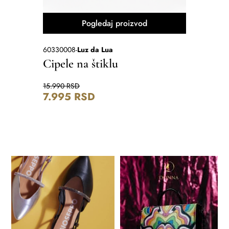
Pogledaj proizvod
60330008
-
Luz da Lua
80330040
Cipele na štiklu
Cipele
15.990
RSD
16.590
RS
7.995
RSD
12.44