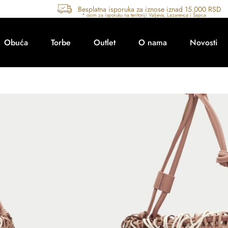
Besplatna isporuka za iznose iznad 15.000 RSD
Obuća
Torbe
Outlet
O nama
Novosti
Šifra artikla: 264729-1
Torba
Na stanju
Brend:
Hispanitas
Boja:
Braon
Vrsta:
Torba
Radnja:
Šabac, Valjevo
Sezona:
Proleće/leto 2026