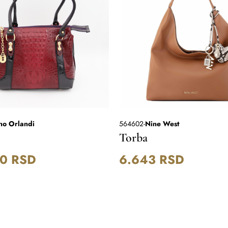
no Orlandi
564602
-
Nine West
Torba
00
RSD
6.643
RSD