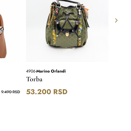
4906
-
Marino Orlandi
264717-1
-
Torba
Torba
53.200
RSD
11.1
9.490
RSD