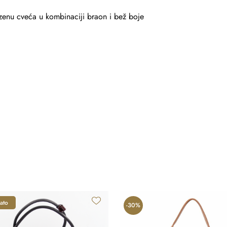
dezenu cveća u kombinaciji braon i bež boje
ato
-30%