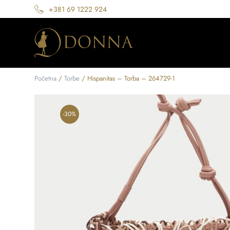
+381 69 1222 924
Početna
/
Torbe
/ Hispanitas – Torba – 264729-1
-30%