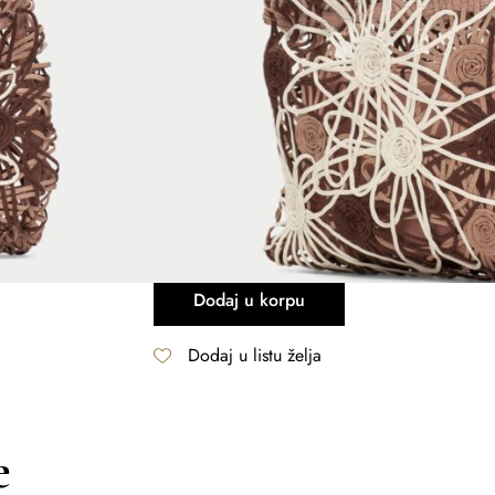
17.900
RSD
12.530
RSD
Radnja
Šabac
Valjevo
Količina
-
+
Dodaj u korpu
Dodaj u listu želja
e