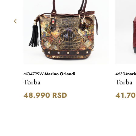
MO4799W
-
Marino Orlandi
4633
-
Mari
Torba
Torba
48.990
RSD
41.7
.490
RSD