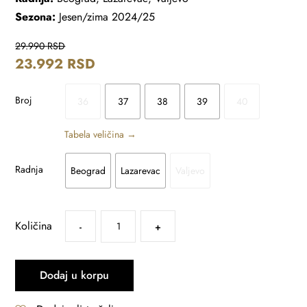
Sezona:
Jesen/zima 2024/25
29.990
RSD
23.992
RSD
Broj
36
37
38
39
40
Tabela veličina →
Radnja
Beograd
Lazarevac
Valjevo
Količina
-
+
Dodaj u korpu