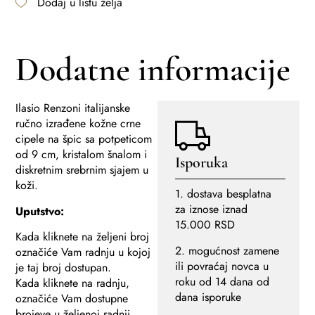
Dodaj u listu želja
Dodatne informacije
Ilasio Renzoni italijanske
ručno izrađene kožne crne
cipele na špic sa potpeticom
od 9 cm, kristalom šnalom i
Isporuka
diskretnim srebrnim sjajem u
koži.
1. dostava besplatna
za iznose iznad
Uputstvo:
15.000 RSD
Kada kliknete na željeni broj
2. mogućnost zamene
označiće Vam radnju u kojoj
ili povraćaj novca u
je taj broj dostupan.
roku od 14 dana od
Kada kliknete na radnju,
dana isporuke
označiće Vam dostupne
brojeve u željenoj radnji.