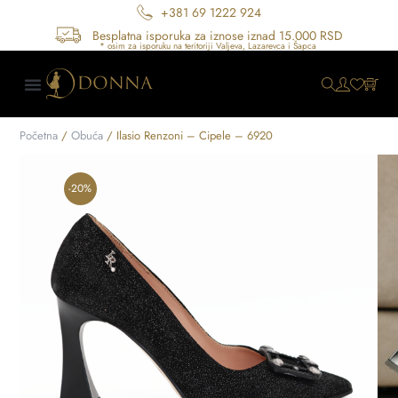
+381 69 1222 924
Besplatna isporuka za iznose iznad 15.000 RSD
Početna
/
Obuća
/ Ilasio Renzoni – Cipele – 6920
-20%