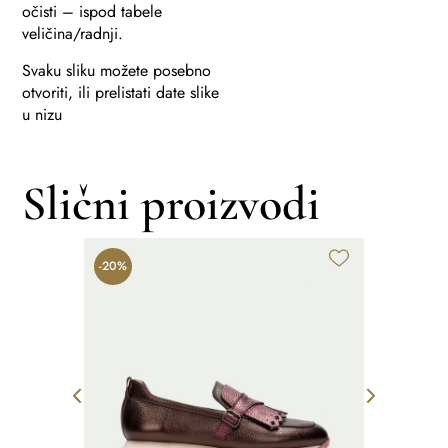
očisti – ispod tabele
veličina/radnji.
Svaku sliku možete posebno
otvoriti, ili prelistati date slike
u nizu
Slični proizvodi
-20%
-20%