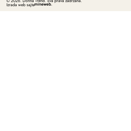
© 2026. Donna Trend. Sva prava zadržana.
Izrada web sajta