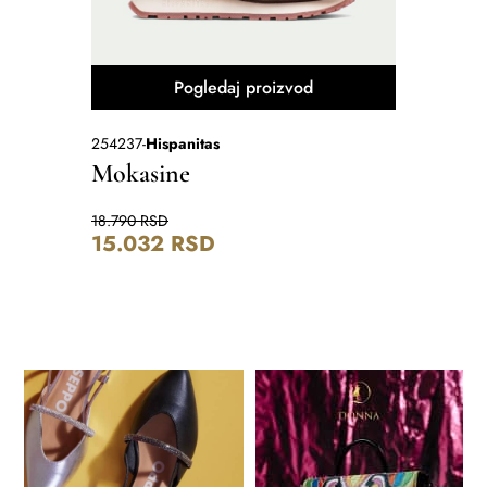
Pogledaj proizvod
254237
-
Hispanitas
7849
-
Movi
Mokasine
Mokas
18.790
RSD
19.290
RS
15.032
RSD
15.43