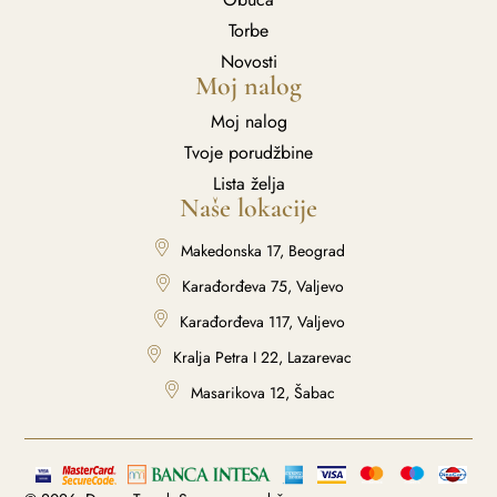
Torbe
Novosti
Moj nalog
Moj nalog
Tvoje porudžbine
Lista želja
Naše lokacije
Makedonska 17, Beograd
Karađorđeva 75, Valjevo
Karađorđeva 117, Valjevo
Kralja Petra I 22, Lazarevac
Masarikova 12, Šabac