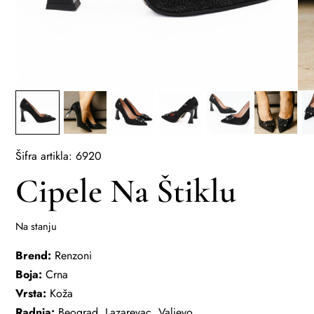
Šifra artikla: 6920
Cipele Na Štiklu
Na stanju
Brend:
Renzoni
Boja:
Crna
Vrsta:
Koža
Radnja:
Beograd, Lazarevac, Valjevo