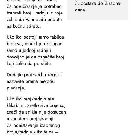
3. dostava do 2 radna
Za poručivanje je potrebno
dana
izabrati broj i radnju iz koje
želite da Vam budu poslate
na kućnu adresu.
Ukoliko postoji samo tablica
brojeva, model je dostupan
samo u jednoj radnji i
dovoljno je da označite broj
koji želite da poručite.
Dodajte proizvod u korpu i
nastavite prema metodu
plaćanja.
Ukoliko broj/radnja nisu
klikabilni, svetlo sive boje su,
znači da artikla nije dostupan
u zadatom broju/radnji.
Za poništavanje izabranog
broja/radnje kliknite na –