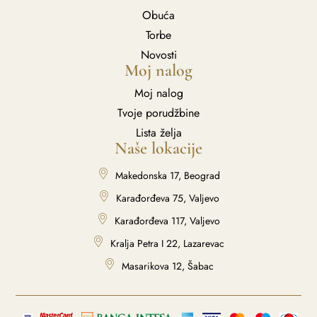
Obuća
Torbe
Novosti
Moj nalog
Moj nalog
Tvoje porudžbine
Lista želja
Naše lokacije
Makedonska 17, Beograd
Karađorđeva 75, Valjevo
Karađorđeva 117, Valjevo
Kralja Petra I 22, Lazarevac
Masarikova 12, Šabac