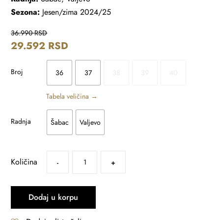
Sezona:
Jesen/zima 2024/25
36.990
RSD
29.592
RSD
Broj
36
37
38
39
40
Tabela veličina →
Radnja
Šabac
Valjevo
Količina
-
+
Dodaj u korpu