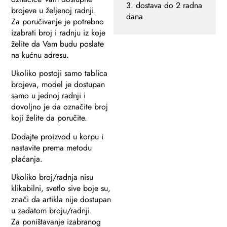
3. dostava do 2 radna
brojeve u željenoj radnji.
dana
Za poručivanje je potrebno
izabrati broj i radnju iz koje
želite da Vam budu poslate
na kućnu adresu.
Ukoliko postoji samo tablica
brojeva, model je dostupan
samo u jednoj radnji i
dovoljno je da označite broj
koji želite da poručite.
Dodajte proizvod u korpu i
nastavite prema metodu
plaćanja.
Ukoliko broj/radnja nisu
klikabilni, svetlo sive boje su,
znači da artikla nije dostupan
u zadatom broju/radnji.
Za poništavanje izabranog