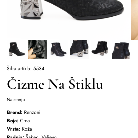
Šifra artikla: 5534
Čizme Na Štiklu
Na stanju
Brend:
Renzoni
Boja:
Crna
Vrsta:
Koža
Radnja:
Šabac, Valjevo