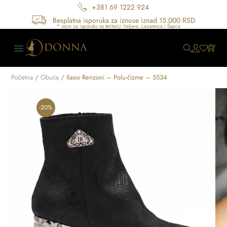
+381 69 1222 924
Besplatna isporuka za iznose iznad 15.000 RSD
Početna
/
Obuća
/ Ilasio Renzoni – Polu-čizme – 5534
-20%