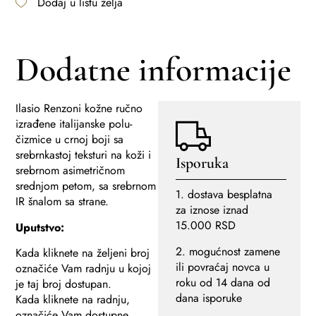
Dodaj u listu želja
Dodatne informacije
Ilasio Renzoni kožne ručno
izrađene italijanske polu-
čizmice u crnoj boji sa
srebrnkastoj teksturi na koži i
Isporuka
srebrnom asimetričnom
srednjom petom, sa srebrnom
1. dostava besplatna
IR šnalom sa strane.
za iznose iznad
15.000 RSD
Uputstvo:
2. mogućnost zamene
Kada kliknete na željeni broj
ili povraćaj novca u
označiće Vam radnju u kojoj
roku od 14 dana od
je taj broj dostupan.
dana isporuke
Kada kliknete na radnju,
označiće Vam dostupne