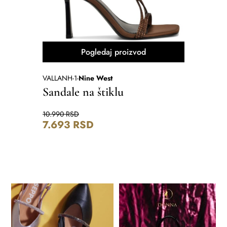
Pogledaj proizvod
VALLANH-1
-
Nine West
531-3a
-
No
Sandale na štiklu
Mokas
10.990
RSD
13.490
RS
7.693
RSD
10.79