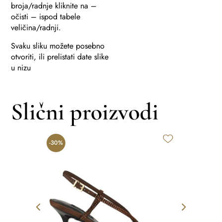
broja/radnje kliknite na –
očisti – ispod tabele
veličina/radnji.
Svaku sliku možete posebno
otvoriti, ili prelistati date slike
u nizu
Slični proizvodi
-30%
-20%