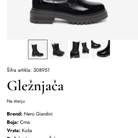
Šifra artikla: 308951
Gležnjača
Na stanju
Brend:
Nero Giardini
Boja:
Crna
Vrsta:
Koža