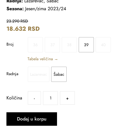
Radnja:
Lazarevac, Šabac
Sezona:
Jesen/zima 2023/24
23.290
RSD
18.632
RSD
Broj
36
37
38
39
40
Tabela veličina →
Radnja
Lazarevac
Šabac
Količina
-
+
Dodaj u korpu