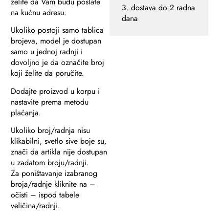
želite da Vam budu poslate
3. dostava do 2 radna
na kućnu adresu.
dana
Ukoliko postoji samo tablica
brojeva, model je dostupan
samo u jednoj radnji i
dovoljno je da označite broj
koji želite da poručite.
Dodajte proizvod u korpu i
nastavite prema metodu
plaćanja.
Ukoliko broj/radnja nisu
klikabilni, svetlo sive boje su,
znači da artikla nije dostupan
u zadatom broju/radnji.
Za poništavanje izabranog
broja/radnje kliknite na –
očisti – ispod tabele
veličina/radnji.