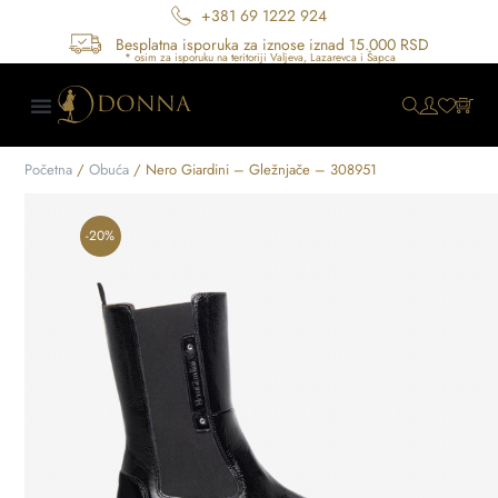
+381 69 1222 924
Besplatna isporuka za iznose iznad 15.000 RSD
Početna
/
Obuća
/ Nero Giardini – Gležnjače – 308951
-20%