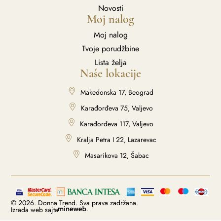
Novosti
Moj nalog
Moj nalog
Tvoje porudžbine
Lista želja
Naše lokacije
Makedonska 17, Beograd
Karađorđeva 75, Valjevo
Karađorđeva 117, Valjevo
Kralja Petra I 22, Lazarevac
Masarikova 12, Šabac
© 2026. Donna Trend. Sva prava zadržana.
Izrada web sajta