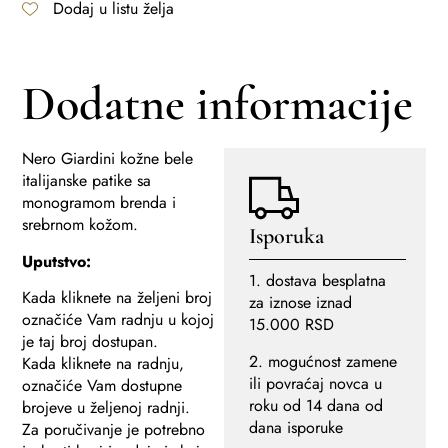
Dodaj u listu želja
Dodatne informacije
Nero Giardini kožne bele
italijanske patike sa
monogramom brenda i
srebrnom kožom.
Isporuka
Uputstvo:
1. dostava besplatna
Kada kliknete na željeni broj
za iznose iznad
označiće Vam radnju u kojoj
15.000 RSD
je taj broj dostupan.
2. mogućnost zamene
Kada kliknete na radnju,
ili povraćaj novca u
označiće Vam dostupne
roku od 14 dana od
brojeve u željenoj radnji.
dana isporuke
Za poručivanje je potrebno