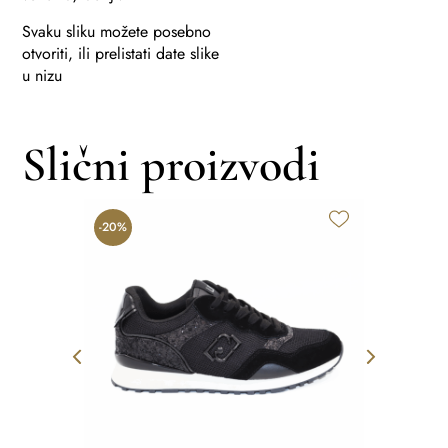
Svaku sliku možete posebno
otvoriti, ili prelistati date slike
u nizu
Slični proizvodi
-20%
-35%