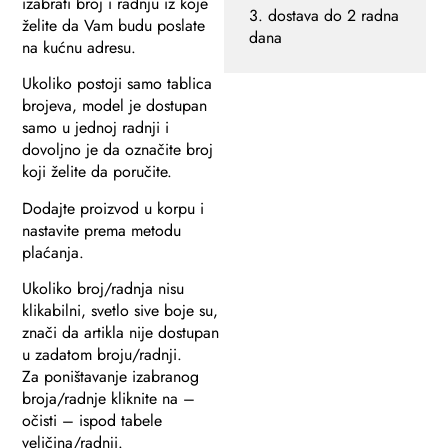
izabrati broj i radnju iz koje
3. dostava do 2 radna
želite da Vam budu poslate
dana
na kućnu adresu.
Ukoliko postoji samo tablica
brojeva, model je dostupan
samo u jednoj radnji i
dovoljno je da označite broj
koji želite da poručite.
Dodajte proizvod u korpu i
nastavite prema metodu
plaćanja.
Ukoliko broj/radnja nisu
klikabilni, svetlo sive boje su,
znači da artikla nije dostupan
u zadatom broju/radnji.
Za poništavanje izabranog
broja/radnje kliknite na –
očisti – ispod tabele
veličina/radnji.