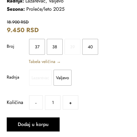
Radnja:
Lazarevac, Valjevo
Sezona:
Proleće/leto 2025
18.900
RSD
9.450
RSD
Broj
37
38
39
40
Tabela veličina →
Radnja
Lazarevac
Valjevo
Količina
-
+
Dodaj u korpu