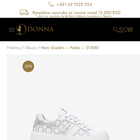
+381 69 1222 924
Besplatna isporuka za iznose iznad 15.000 RSD
Početna
/
Obuća
/ Nero Giardini – Patike – 513080
-50%