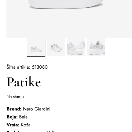
Šifra artikla: 513080
Patike
Na stanju
Brend:
Nero Giardini
Boja:
Bela
Vrsta:
Koža