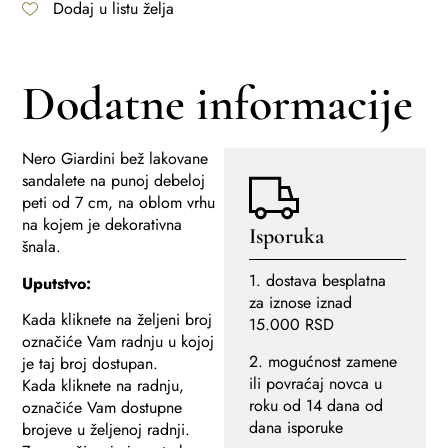
Dodaj u listu želja
Dodatne informacije
Nero Giardini bež lakovane
sandalete na punoj debeloj
peti od 7 cm, na oblom vrhu
na kojem je dekorativna
Isporuka
šnala.
1. dostava besplatna
Uputstvo:
za iznose iznad
Kada kliknete na željeni broj
15.000 RSD
označiće Vam radnju u kojoj
2. mogućnost zamene
je taj broj dostupan.
ili povraćaj novca u
Kada kliknete na radnju,
roku od 14 dana od
označiće Vam dostupne
dana isporuke
brojeve u željenoj radnji.