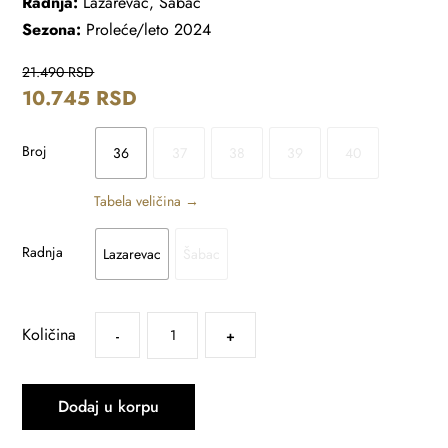
Radnja:
Lazarevac, Šabac
Sezona:
Proleće/leto 2024
21.490
RSD
10.745
RSD
Broj
36
37
38
39
40
Tabela veličina →
Radnja
Lazarevac
Šabac
Količina
-
+
Dodaj u korpu