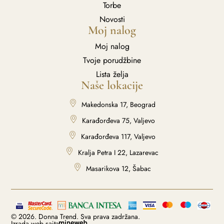
Torbe
Novosti
Moj nalog
Moj nalog
Tvoje porudžbine
Lista želja
Naše lokacije
Makedonska 17, Beograd
Karađorđeva 75, Valjevo
Karađorđeva 117, Valjevo
Kralja Petra I 22, Lazarevac
Masarikova 12, Šabac
© 2026. Donna Trend. Sva prava zadržana.
Izrada web sajta