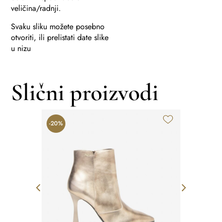
veličina/radnji.
Svaku sliku možete posebno
otvoriti, ili prelistati date slike
u nizu
Slični proizvodi
-20%
-20%