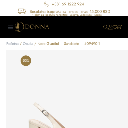
+381 69 1222 924
Besplatna isporuka za iznose iznad 15.000 RSD
Početna
/
Obuća
/ Nero Giardini – Sandalete – 409490-1
-50%