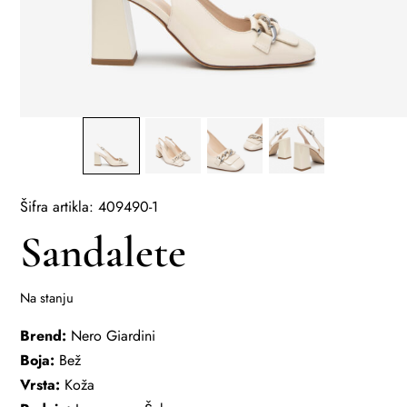
Šifra artikla: 409490-1
Sandalete
Na stanju
Brend:
Nero Giardini
Boja:
Bež
Vrsta:
Koža