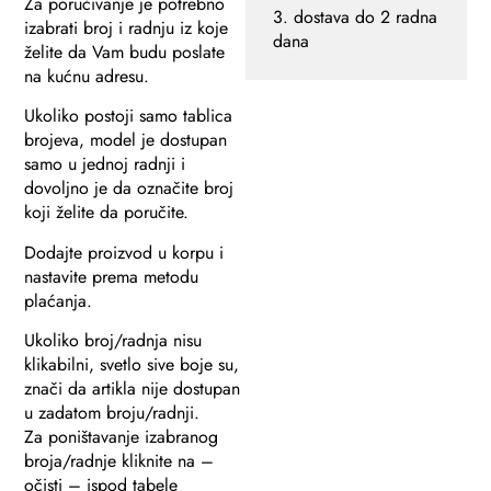
Za poručivanje je potrebno
3. dostava do 2 radna
izabrati broj i radnju iz koje
dana
želite da Vam budu poslate
na kućnu adresu.
Ukoliko postoji samo tablica
brojeva, model je dostupan
samo u jednoj radnji i
dovoljno je da označite broj
koji želite da poručite.
Dodajte proizvod u korpu i
nastavite prema metodu
plaćanja.
Ukoliko broj/radnja nisu
klikabilni, svetlo sive boje su,
znači da artikla nije dostupan
u zadatom broju/radnji.
Za poništavanje izabranog
broja/radnje kliknite na –
očisti – ispod tabele