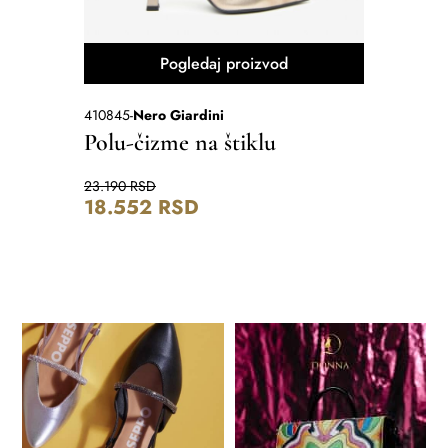
Pogledaj proizvod
410845
-
Nero Giardini
80630008
Polu-čizme na štiklu
Cipele
23.190
RSD
17.999
RS
18.552
RSD
14.39