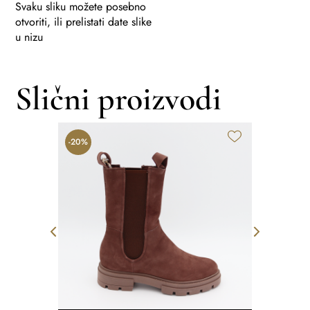
Svaku sliku možete posebno
otvoriti, ili prelistati date slike
u nizu
Slični proizvodi
-20%
-30%