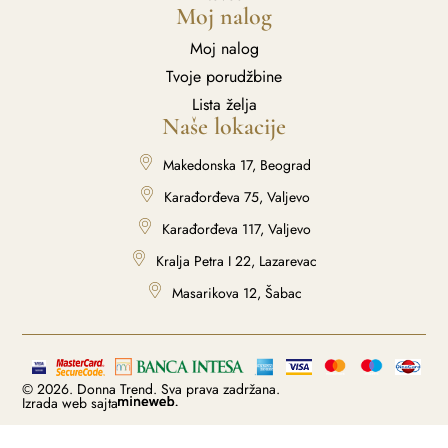
Moj nalog
Moj nalog
Tvoje porudžbine
Lista želja
Naše lokacije
Makedonska 17, Beograd
Karađorđeva 75, Valjevo
Karađorđeva 117, Valjevo
Kralja Petra I 22, Lazarevac
Masarikova 12, Šabac
© 2026. Donna Trend. Sva prava zadržana.
Izrada web sajta