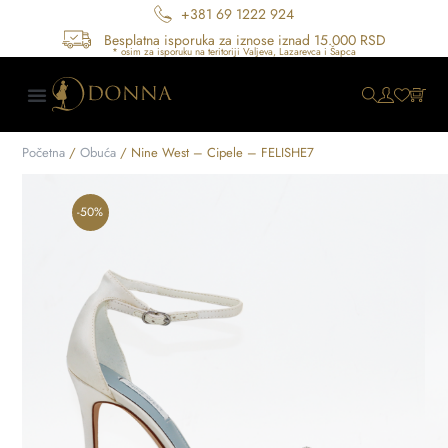
+381 69 1222 924
Besplatna isporuka za iznose iznad 15.000 RSD
Početna
/
Obuća
/ Nine West – Cipele – FELISHE7
-50%