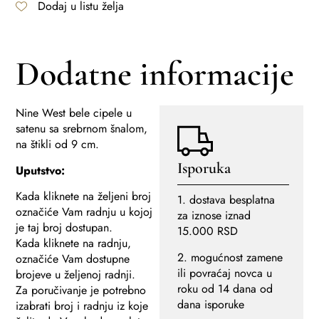
Dodaj u listu želja
Dodatne informacije
Nine West bele cipele u
satenu sa srebrnom šnalom,
na štikli od 9 cm.
Isporuka
Uputstvo:
Kada kliknete na željeni broj
1. dostava besplatna
označiće Vam radnju u kojoj
za iznose iznad
je taj broj dostupan.
15.000 RSD
Kada kliknete na radnju,
2. mogućnost zamene
označiće Vam dostupne
ili povraćaj novca u
brojeve u željenoj radnji.
roku od 14 dana od
Za poručivanje je potrebno
dana isporuke
izabrati broj i radnju iz koje