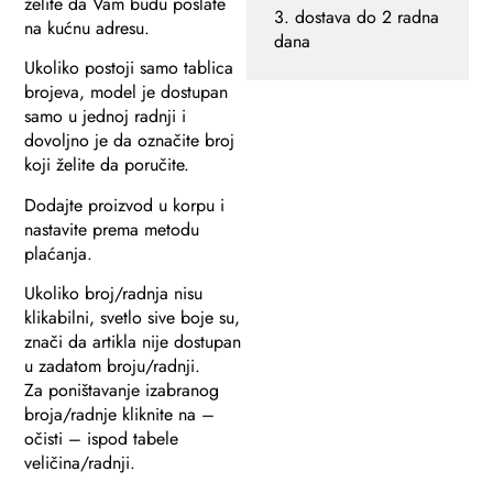
želite da Vam budu poslate
3. dostava do 2 radna
na kućnu adresu.
dana
Ukoliko postoji samo tablica
brojeva, model je dostupan
samo u jednoj radnji i
dovoljno je da označite broj
koji želite da poručite.
Dodajte proizvod u korpu i
nastavite prema metodu
plaćanja.
Ukoliko broj/radnja nisu
klikabilni, svetlo sive boje su,
znači da artikla nije dostupan
u zadatom broju/radnji.
Za poništavanje izabranog
broja/radnje kliknite na –
očisti – ispod tabele
veličina/radnji.