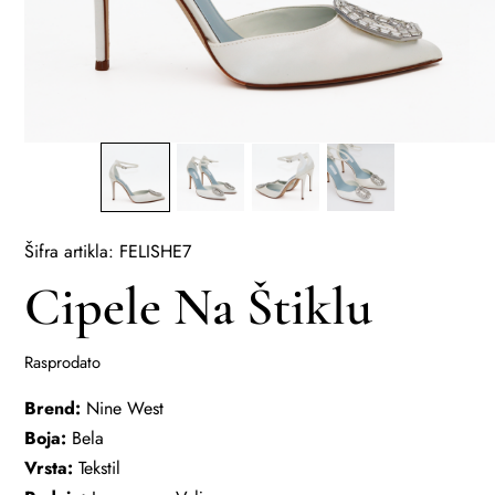
Šifra artikla: FELISHE7
Cipele Na Štiklu
Rasprodato
Brend:
Nine West
Boja:
Bela
Vrsta:
Tekstil