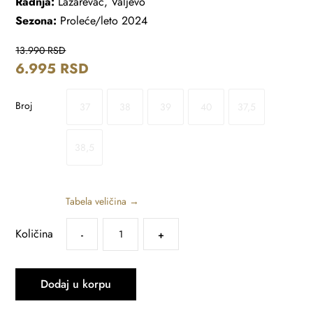
Radnja:
Lazarevac, Valjevo
Sezona:
Proleće/leto 2024
13.990
RSD
6.995
RSD
Broj
37
38
39
40
37,5
38,5
Tabela veličina →
Količina
-
+
Dodaj u korpu