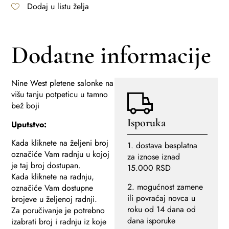
Dodaj u listu želja
Dodatne informacije
Nine West pletene salonke na
višu tanju potpeticu u tamno
bež boji
Isporuka
Uputstvo:
Kada kliknete na željeni broj
1. dostava besplatna
označiće Vam radnju u kojoj
za iznose iznad
je taj broj dostupan.
15.000 RSD
Kada kliknete na radnju,
2. mogućnost zamene
označiće Vam dostupne
ili povraćaj novca u
brojeve u željenoj radnji.
roku od 14 dana od
Za poručivanje je potrebno
dana isporuke
izabrati broj i radnju iz koje