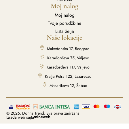
Moj nalog
Moj nalog
Tvoje porudžbine
Lista želja
Naše lokacije
Makedonska 17, Beograd
Karađorđeva 75, Valjevo
Karađorđeva 117, Valjevo
Kralja Petra I 22, Lazarevac
Masarikova 12, Šabac
© 2026. Donna Trend. Sva prava zadržana.
Izrada web sajta