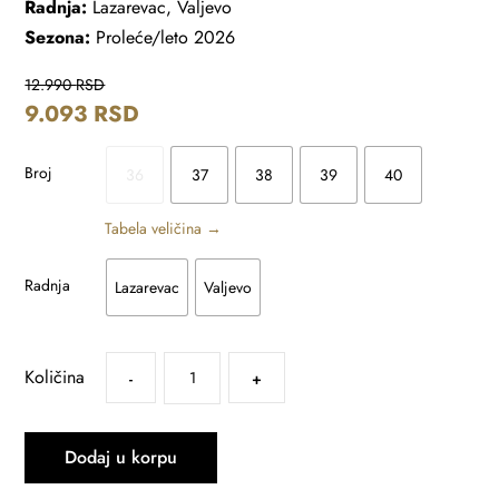
Radnja:
Lazarevac, Valjevo
Sezona:
Proleće/leto 2026
12.990
RSD
9.093
RSD
Broj
36
37
38
39
40
Tabela veličina →
Radnja
Lazarevac
Valjevo
Količina
-
+
Dodaj u korpu