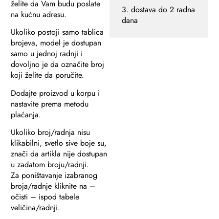
želite da Vam budu poslate
3. dostava do 2 radna
na kućnu adresu.
dana
Ukoliko postoji samo tablica
brojeva, model je dostupan
samo u jednoj radnji i
dovoljno je da označite broj
koji želite da poručite.
Dodajte proizvod u korpu i
nastavite prema metodu
plaćanja.
Ukoliko broj/radnja nisu
klikabilni, svetlo sive boje su,
znači da artikla nije dostupan
u zadatom broju/radnji.
Za poništavanje izabranog
broja/radnje kliknite na –
očisti – ispod tabele
veličina/radnji.