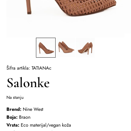
Šifra artikla: TATIANAc
Salonke
Na stanju
Brend:
Nine West
Boja:
Braon
Vrsta:
Eco materijal/vegan koža