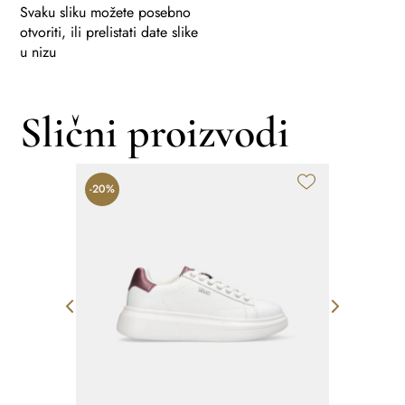
Svaku sliku možete posebno
otvoriti, ili prelistati date slike
u nizu
Slični proizvodi
-20%
-20%