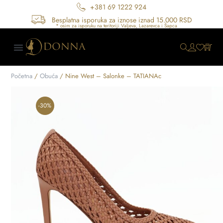
+381 69 1222 924
Besplatna isporuka za iznose iznad 15.000 RSD
Početna
/
Obuća
/ Nine West – Salonke – TATIANAc
-30%