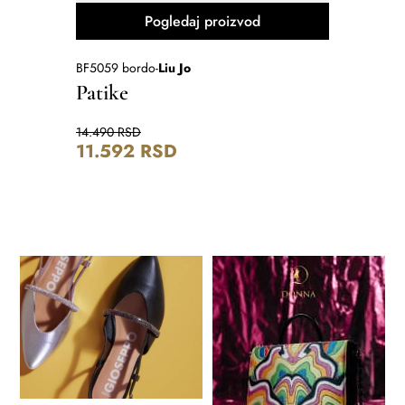
Pogledaj proizvod
BF5059 bordo
-
Liu Jo
10657-617-
Patike
Gležnj
14.490
RSD
15.990
RS
11.592
RSD
12.79