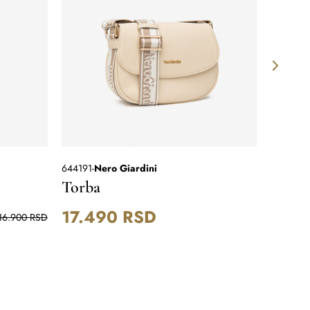
644191
-
Nero Giardini
253825-
Torba
Torba
17.490
RSD
9.7
16.900
RSD