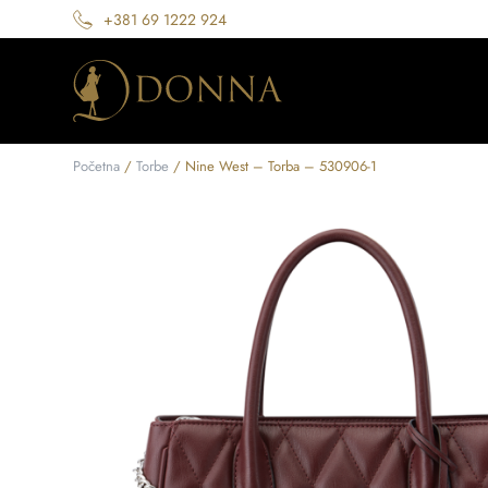
+381 69 1222 924
Početna
/
Torbe
/ Nine West – Torba – 530906-1