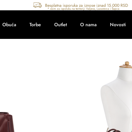
Besplatna isporuka za iznose iznad 15.000 RSD
Obuća
Torbe
Outlet
O nama
Novosti
Šifra artikla: 530906-1
Torba
Na stanju
Brend:
Nine West
Boja:
Bordo
Vrsta:
Torba, Eco materijal/vegan koža
Radnja:
Beograd, Valjevo
Sezona:
Jesen/zima 2024/25