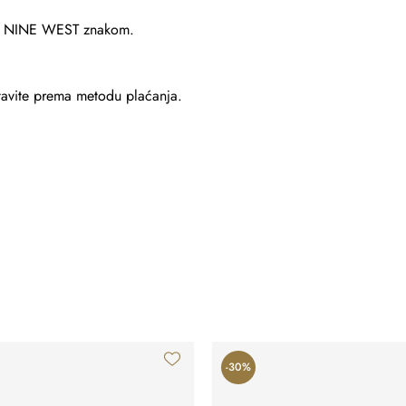
m i NINE WEST znakom.
stavite prema metodu plaćanja.
-30%