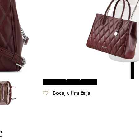
7.990
RSD
Radnja
Beograd
Valjevo
Količina
-
+
Dodaj u korpu
Dodaj u listu želja
e