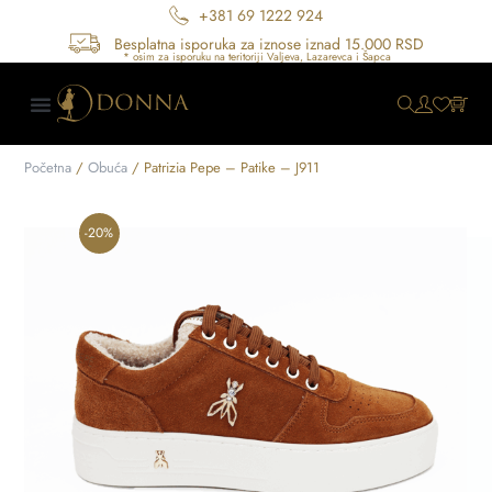
+381 69 1222 924
Besplatna isporuka za iznose iznad 15.000 RSD
Početna
/
Obuća
/ Patrizia Pepe – Patike – J911
-20%