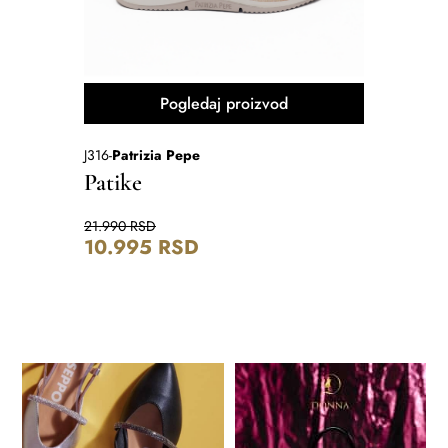
Pogledaj proizvod
J316
-
Patrizia Pepe
SA5103
-
Li
Patike
Sandal
21.990
RSD
18.990
RS
10.995
RSD
9.495