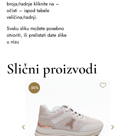
broja/radnje kliknite na –
očisti – ispod tabele
veličina/radnji.
Svaku sliku možete posebno
otvoriti, ili prelistati date slike
u nizu
Slični proizvodi
R
-50%
-50%