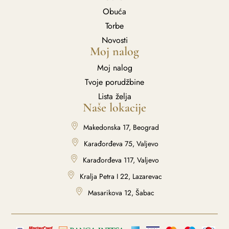
Obuća
Torbe
Novosti
Moj nalog
Moj nalog
Tvoje porudžbine
Lista želja
Naše lokacije
Makedonska 17, Beograd
Karađorđeva 75, Valjevo
Karađorđeva 117, Valjevo
Kralja Petra I 22, Lazarevac
Masarikova 12, Šabac