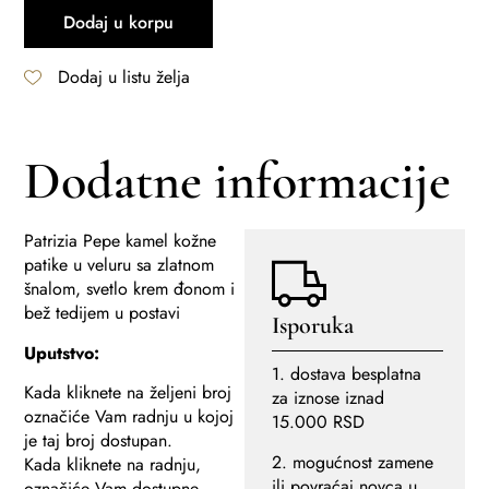
Dodaj u korpu
Dodaj u listu želja
Dodatne informacije
Patrizia Pepe kamel kožne
patike u veluru sa zlatnom
šnalom, svetlo krem đonom i
bež tedijem u postavi
Isporuka
Uputstvo:
1. dostava besplatna
Kada kliknete na željeni broj
za iznose iznad
označiće Vam radnju u kojoj
15.000 RSD
je taj broj dostupan.
2. mogućnost zamene
Kada kliknete na radnju,
ili povraćaj novca u
označiće Vam dostupne