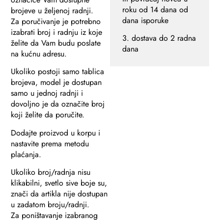
roku od 14 dana od
brojeve u željenoj radnji.
dana isporuke
Za poručivanje je potrebno
izabrati broj i radnju iz koje
3. dostava do 2 radna
želite da Vam budu poslate
dana
na kućnu adresu.
Ukoliko postoji samo tablica
brojeva, model je dostupan
samo u jednoj radnji i
dovoljno je da označite broj
koji želite da poručite.
Dodajte proizvod u korpu i
nastavite prema metodu
plaćanja.
Ukoliko broj/radnja nisu
klikabilni, svetlo sive boje su,
znači da artikla nije dostupan
u zadatom broju/radnji.
Za poništavanje izabranog