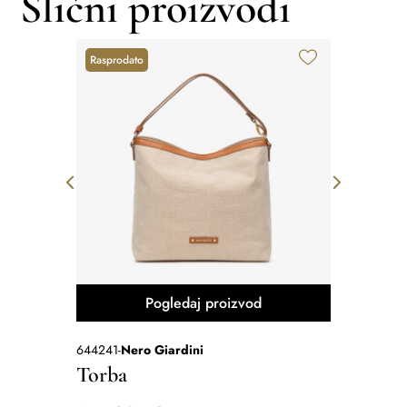
Slični proizvodi
Rasprodato
R
-20%
Pogledaj proizvod
644241
-
Nero Giardini
MO4130b
-
Torba
Torba