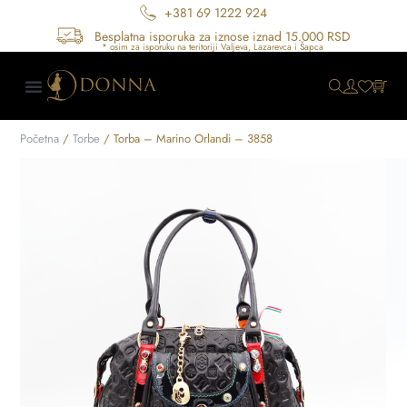
+381 69 1222 924
Besplatna isporuka za iznose iznad 15.000 RSD
Početna
/
Torbe
/ Torba – Marino Orlandi – 3858